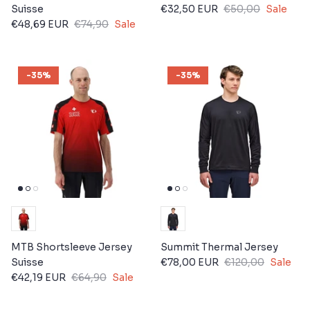
Suisse
€32,50 EUR
€50,00
Sale
€48,69 EUR
€74,90
Sale
-35%
-35%
MTB Shortsleeve Jersey
Summit Thermal Jersey
Suisse
€78,00 EUR
€120,00
Sale
€42,19 EUR
€64,90
Sale