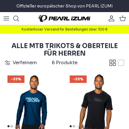
Direkt
Offizieller europäischer Shop von PEARL iZUMi
zum
Inhalt
Road
Road
About
Kostenloser Versand für Bestellungen über 100 €
Gravel
Gravel
Radfahren
ALLE MTB TRIKOTS & OBERTEILE
Mountain
Mountain
Laufen
FÜR HERREN
Verfeinern
6 Produkte
Pendler
Pendler
Triathlon
-35%
-35%
Accessoires
Accessoires