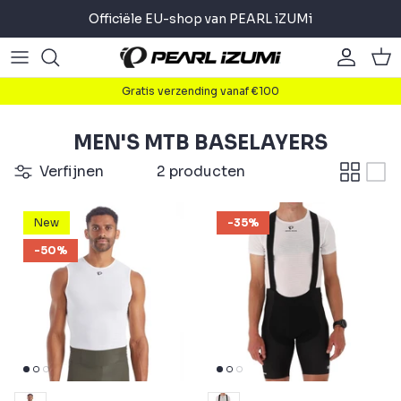
Meteen
Officiële EU-shop van PEARL iZUMi
naar
de
Road
Road
About
content
Gratis verzending vanaf €100
Gravel
Gravel
Fietsen
MEN'S MTB BASELAYERS
Mountain
Mountain
Lopen
Verfijnen
2 producten
Commuter
Commuter
Triathlon
New
-35%
Accessoires
Accessoires
-50%