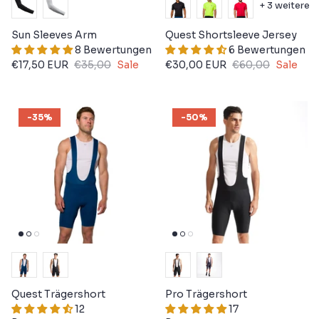
+ 3 weitere
Sun Sleeves Arm
Quest Shortsleeve Jersey
8 Bewertungen
6 Bewertungen
€17,50 EUR
€35,00
Sale
€30,00 EUR
€60,00
Sale
-35%
-50%
Quest Trägershort
Pro Trägershort
12
17