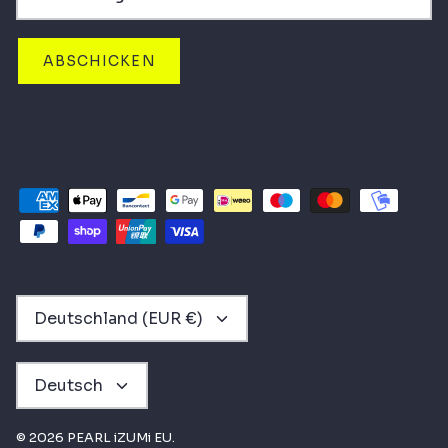
ABSCHICKEN
WÄHRUNG
Deutschland (EUR €)
SPRACHE
Deutsch
© 2026
PEARL iZUMi EU
.