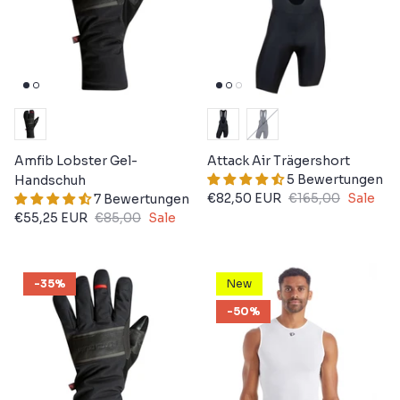
Amfib Lobster Gel-
Attack Air Trägershort
5 Bewertungen
Handschuh
€82,50 EUR
€165,00
Sale
7 Bewertungen
€55,25 EUR
€85,00
Sale
-35%
New
-50%