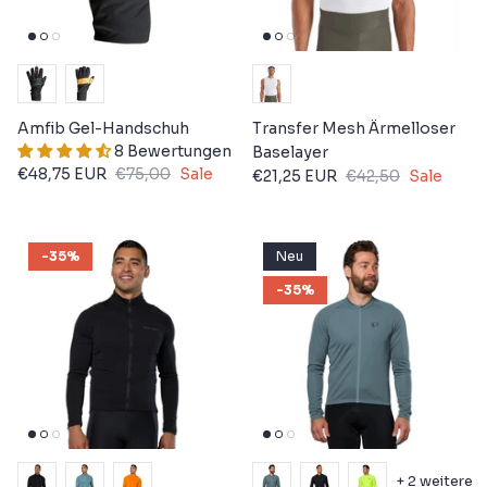
Amfib Gel-Handschuh
Transfer Mesh Ärmelloser
8 Bewertungen
Baselayer
€48,75 EUR
€75,00
Sale
€21,25 EUR
€42,50
Sale
-35%
Neu
-35%
+ 2 weitere