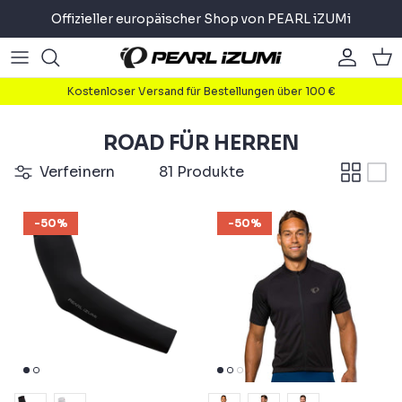
Direkt
Offizieller europäischer Shop von PEARL iZUMi
zum
Inhalt
Road
Road
About
Kostenloser Versand für Bestellungen über 100 €
Gravel
Gravel
Radfahren
ROAD FÜR HERREN
Mountain
Mountain
Laufen
Verfeinern
81 Produkte
Pendler
Pendler
Triathlon
-50%
-50%
Accessoires
Accessoires