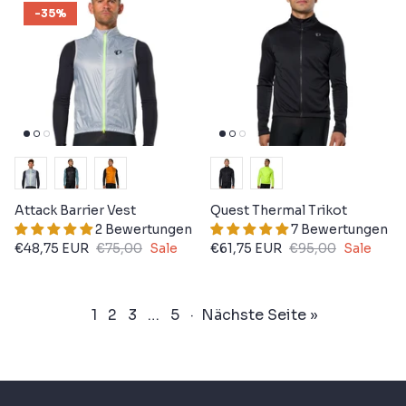
-35%
Attack Barrier Vest
Quest Thermal Trikot
2 Bewertungen
7 Bewertungen
€48,75 EUR
€75,00
Sale
€61,75 EUR
€95,00
Sale
1
2
3
…
5
·
Nächste Seite »