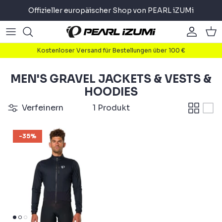
Direkt
Offizieller europäischer Shop von PEARL iZUMi
zum
Inhalt
Road
Road
About
Kostenloser Versand für Bestellungen über 100 €
Gravel
Gravel
Radfahren
MEN'S GRAVEL JACKETS & VESTS &
Mountain
Mountain
Laufen
HOODIES
Verfeinern
1 Produkt
Pendler
Pendler
Triathlon
-35%
Accessoires
Accessoires