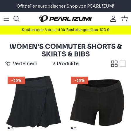
Direkt
Offizieller europäischer Shop von PEARL iZUMi
zum
Inhalt
Road
Road
About
Kostenloser Versand für Bestellungen über 100 €
Gravel
Gravel
Radfahren
WOMEN'S COMMUTER SHORTS &
Mountain
Mountain
Laufen
SKIRTS & BIBS
Verfeinern
3 Produkte
Pendler
Pendler
Triathlon
-35%
-35%
Accessoires
Accessoires