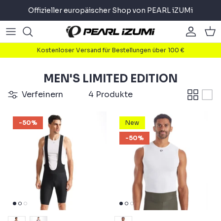
Direkt
Offizieller europäischer Shop von PEARL iZUMi
zum
Inhalt
Road
Road
About
Kostenloser Versand für Bestellungen über 100 €
Gravel
Gravel
Radfahren
MEN'S LIMITED EDITION
Mountain
Mountain
Laufen
Verfeinern
4 Produkte
Pendler
Pendler
Triathlon
-50%
New
Accessoires
Accessoires
-50%