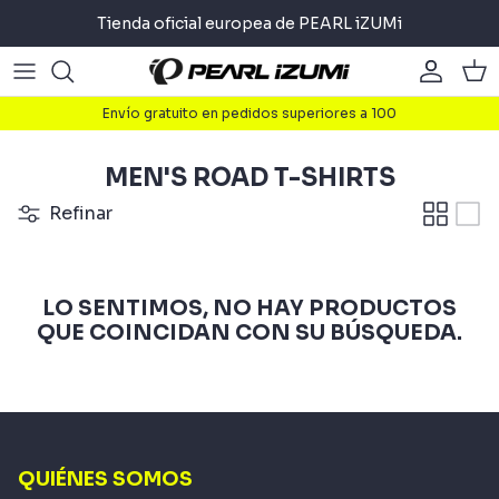
Ir
Tienda oficial europea de PEARL iZUMi
al
contenido
Carretera
Carretera
About
Envío gratuito en pedidos superiores a 100
Gravel
Gravel
Ciclismo
MEN'S ROAD T-SHIRTS
Montaña
Montaña
Ejecutar
Refinar
Urbana
Urbana
Triathlon
LO SENTIMOS, NO HAY PRODUCTOS
Accesorios
Accesorios
QUE COINCIDAN CON SU BÚSQUEDA.
QUIÉNES SOMOS