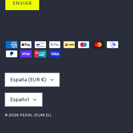
ENVIAR
MONEDA
España (EUR €)
IDIOMA
Español
© 2026
PEARL iZUMi EU
.