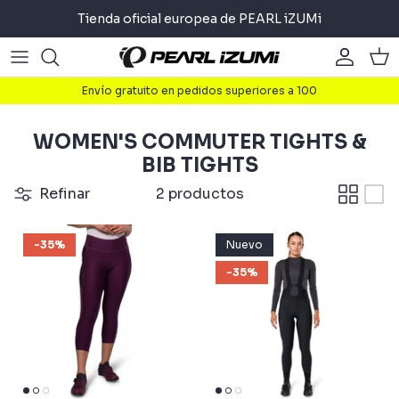
Ir
Tienda oficial europea de PEARL iZUMi
al
contenido
Carretera
Carretera
About
Envío gratuito en pedidos superiores a 100
Gravel
Gravel
Ciclismo
WOMEN'S COMMUTER TIGHTS &
Montaña
Montaña
Ejecutar
BIB TIGHTS
Refinar
2 productos
Urbana
Urbana
Triathlon
-35%
Nuevo
Accesorios
Accesorios
-35%