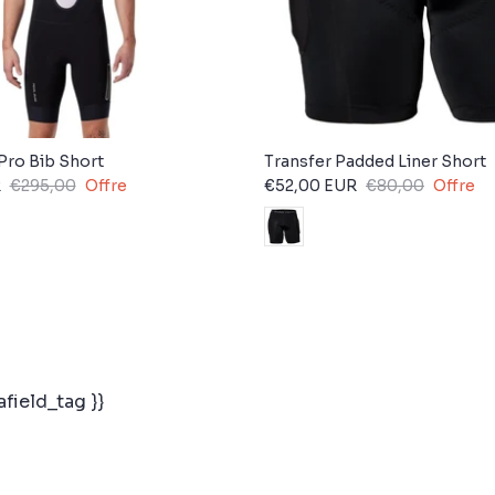
Pro Bib Short
Transfer Padded Liner Short
R
€295,00
Offre
€52,00 EUR
€80,00
Offre
field_tag }}