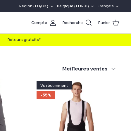
REGION
DEVISE
LANGU
Region (EU/UK)
Belgique (EUR €)
Français
(EU/UK)
Compte
Recherche
Panier
Retours gratuits*
Trier
Meilleures ventes
par
Vu récemment
-35%