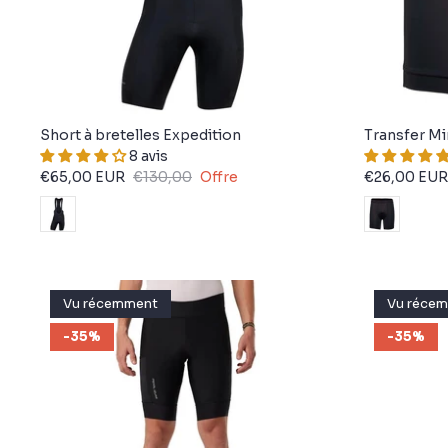
Short à bretelles Expedition
Transfer Mi
8 avis
€65,00 EUR
€130,00
Offre
€26,00 EUR
Vu récemment
Vu réce
-35%
-35%