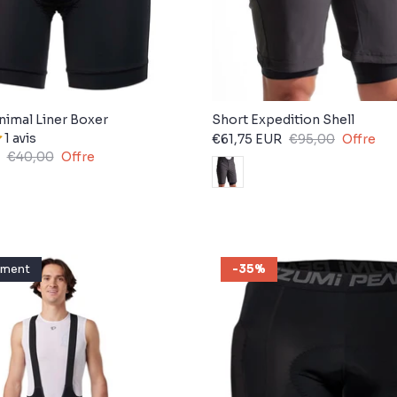
nimal Liner Boxer
Short Expedition Shell
1 avis
€61,75 EUR
€95,00
Offre
€40,00
Offre
mment
-35%