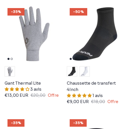
-35%
-50%
Gant Thermal Lite
Chaussette de transfert
3 avis
4Inch
€13,00 EUR
€20,00
Offre
1 avis
€9,00 EUR
€18,00
Offre
-35%
-35%