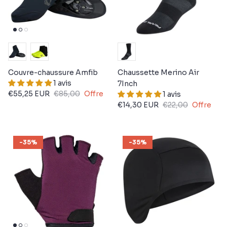
Couvre-chaussure Amfib
Chaussette Merino Air
1 avis
7Inch
€55,25 EUR
€85,00
Offre
1 avis
€14,30 EUR
€22,00
Offre
-35%
-35%