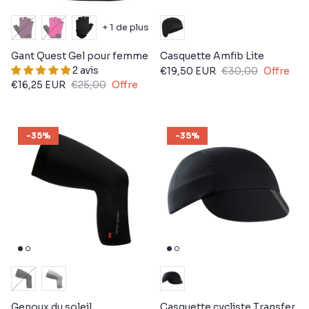
+ 1 de plus
Gant Quest Gel pour femme
Casquette Amfib Lite
2 avis
€19,50 EUR
€30,00
Offre
€16,25 EUR
€25,00
Offre
-35%
-35%
Genoux du soleil
Casquette cycliste Transfer