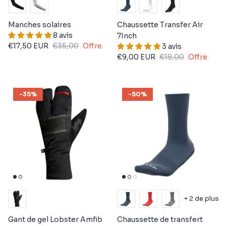
Manches solaires
Chaussette Transfer Air
8 avis
7Inch
€17,50 EUR
€35,00
Offre
3 avis
€9,00 EUR
€18,00
Offre
-35%
-50%
+ 2 de plus
Gant de gel Lobster Amfib
Chaussette de transfert