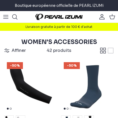
Passer
Boutique européenne officielle de PEARL iZUMi
au
contenu
Route
Route
About
Livraison gratuite à partir de 100 € d'achat
Gravier
Gravier
Le cyclisme
WOMEN'S ACCESSORIES
Montagne
Montagne
La course à pied
Affiner
42 produits
Trajets Quotidiens
Trajets Quotidiens
Triathlon
-50%
-50%
Accessoires
Accessoires