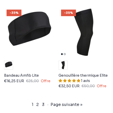
-35%
-35%
Bandeau Amfib Lite
Genouillère thermique Elite
1 avis
€16,25 EUR
€25,00
Offre
€32,50 EUR
€50,00
Offre
1
2
3
·
Page suivante »