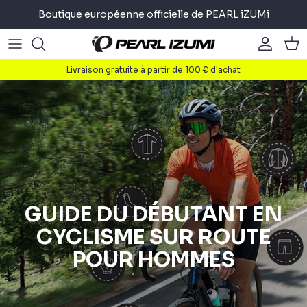
Passer
Boutique européenne officielle de PEARL iZUMi
au
contenu
Route
Route
About
Livraison gratuite à partir de 100 € d'achat
Gravier
Gravier
Le cyclisme
Montagne
Montagne
La course à pied
Trajets Quotidiens
Trajets Quotidiens
Triathlon
Accessoires
Accessoires
GUIDE DU DÉBUTANT EN
CYCLISME SUR ROUTE
POUR HOMMES