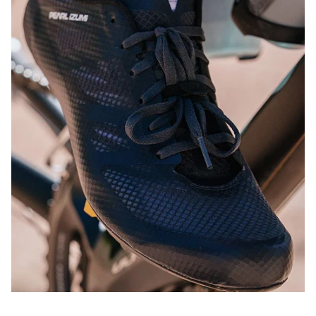
10% DE RÉDUCTION ?
Rejoignez l'équipe PEARL iZUMi et recevez
un code de réduction de 10% à utiliser sur
votre prochaine commande.
SOUMETTRE