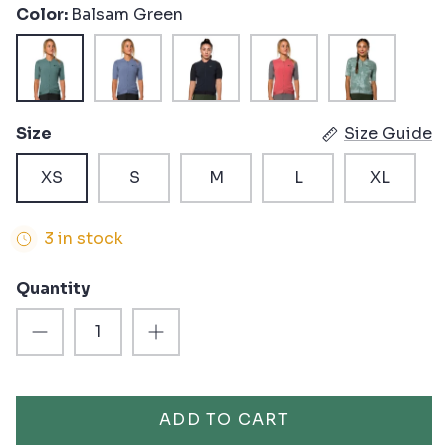
Color
Balsam Green
Balsam
Wild
Black
Rosewood
Green
Green
Wind
Bay
Spectral
Size
Size Guide
XS
S
M
L
XL
3 in stock
Quantity
ADD TO CART