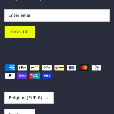
SIGN UP
CURRENCY
Belgium (EUR €)
LANGUAGE