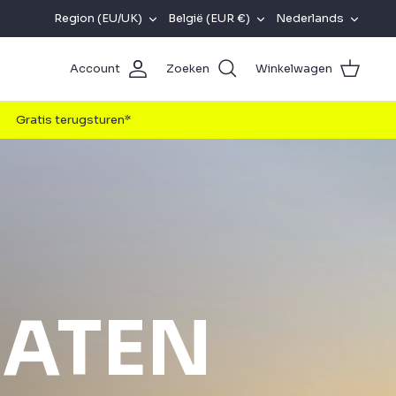
REGION
VALUTA
TAAL
Region (EU/UK)
België (EUR €)
Nederlands
(EU/UK)
Account
Zoeken
Winkelwagen
Gratis terugsturen*
MATEN