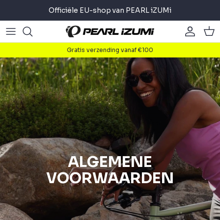
Meteen
Officiële EU-shop van PEARL iZUMi
naar
de
Road
Road
About
content
Gratis verzending vanaf €100
Gravel
Gravel
Fietsen
Mountain
Mountain
Lopen
Commuter
Commuter
Triathlon
Accessoires
Accessoires
ALGEMENE
VOORWAARDEN